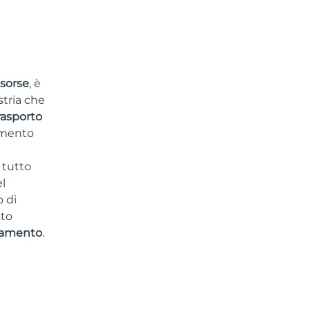
isorse
, è
stria che
rasporto
vimento
 tutto
el
o di
sto
namento
.