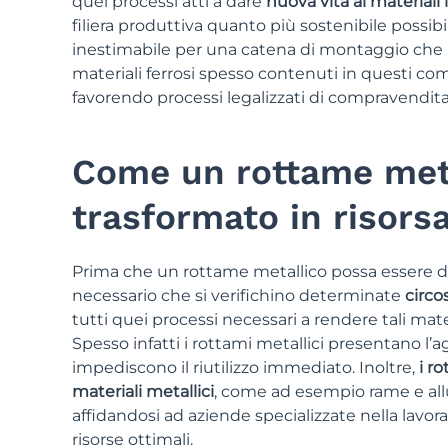
quei processi atti a dare
nuova vita ai materiali
filiera produttiva quanto più sostenibile possibi
inestimabile per una catena di montaggio che nec
materiali ferrosi spesso contenuti in questi c
favorendo processi legalizzati di compravendita 
Come un rottame meta
trasformato in risors
Prima che un rottame metallico possa essere de
necessario che si verifichino determinate
circo
tutti quei processi necessari a rendere tali mater
Spesso infatti i rottami metallici presentano l’
impediscono il riutilizzo immediato. Inoltre,
i r
materiali metallici
, come ad esempio rame e allu
affidandosi ad aziende specializzate nella lavoraz
risorse ottimali.