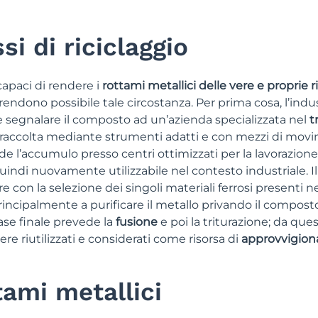
si di riciclaggio
capaci di rendere i
rottami metallici delle vere e proprie r
endono possibile tale circostanza. Per prima cosa, l’indu
segnalare il composto ad un’azienda specializzata nel
t
la raccolta mediante strumenti adatti e con mezzi di mo
ede l’accumulo presso centri ottimizzati per la lavorazione
quindi nuovamente utilizzabile nel contesto industriale. Il
 con la selezione dei singoli materiali ferrosi presenti n
principalmente a purificare il metallo privando il compost
fase finale prevede la
fusione
e poi la triturazione; da que
e riutilizzati e considerati come risorsa di
approvvigio
ami metallici