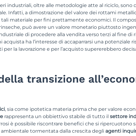
ri industriali, oltre alle metodologie atte al riciclo, sono 
e. Infatti, a dimostrazione del valore dei rottami metall
ere tali materiale per fini prettamente economici. Il compo
intrinseche, può avere un valore monetario piuttosto ingen
industriale di procedere alla vendita verso terzi al fine di 
acquista ha l’interesse di accaparrarsi una potenziale ri
sti per la lavorazione e per l’acquisto supererebbero dec
della transizione all’econ
ici
, sia come ipotetica materia prima che per valore eco
re
rappresenta un obbiettivo stabile di tutto il
settore ind
rosi è possibile riscontrare benefici che si ripercuotono s
e ambientale tormentata dalla crescita degli
agenti inqui