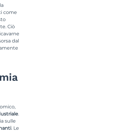
da
ici come
sto
te. Ciò
ricavarne
sorsa dal
isamente
omia
nomico,
ustriale
.
ia sulle
nanti
. Le