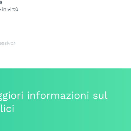
a
 in virtù
essivo
giori informazioni sul
lici