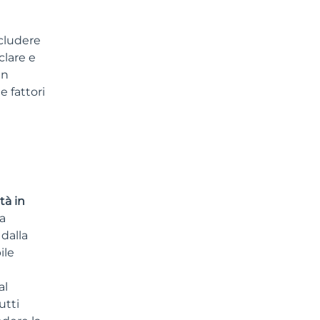
ncludere
clare e
In
e fattori
tà in
na
 dalla
ile
al
utti