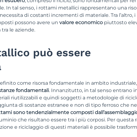
 in esubero
, compreso il riciclo, sono fondamentali per re
le. In tal senso, i rottami metallici rappresentano una riso
essita di costanti incrementi di materiale. Tra l’altro, i
omposti possono avere un
valore economico
piuttosto ele
tra le aziende.
llico può essere
a
finito come risorsa fondamentale in ambito industriale,
stanze fondamentali
. Innanzitutto, in tal senso entrano i
iali riutilizzabili e quindi soggetti a metodologie di ricicl
aggiunta di sostanze estranee e non di tipo ferroso che ne
ottami sono tendenzialmente composti dall’assemblaggio
minio che risultano essere tra i più corposi. Per questa 
ione e riciclaggio di questi materiali è possibile trasforma