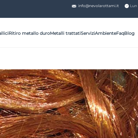
info@nevolarottami.it
Lun 
llici
Ritiro metallo duro
Metalli trattati
Servizi
Ambiente
Faq
Blog