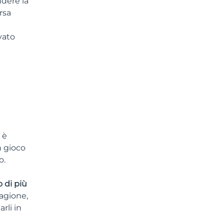
ndere la
rsa
vato
 è
n gioco
o.
 di più
ragione,
rli in