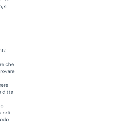
, si
nte
re che
trovare
sere
 ditta
 o
uindi
odo