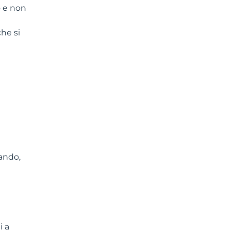
o e non
he si
ando,
i a