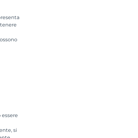
presenta
ttenere
possono
o essere
nte, si
ente