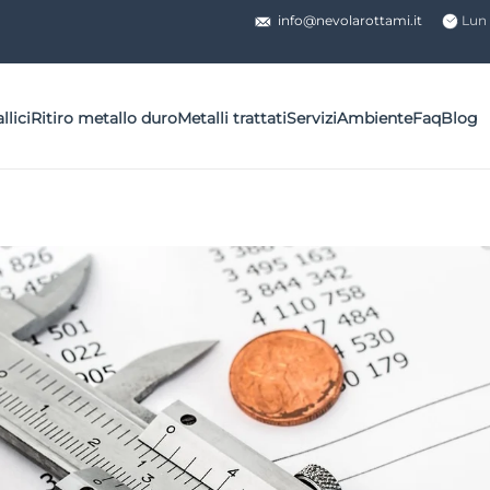
info@nevolarottami.it
Lun 
llici
Ritiro metallo duro
Metalli trattati
Servizi
Ambiente
Faq
Blog