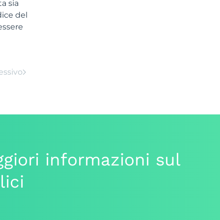
a sia
ice del
essere
essivo
giori informazioni sul
lici