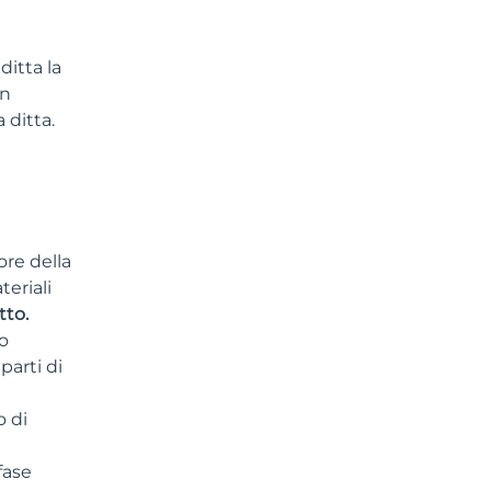
ditta la
un
 ditta.
ore della
teriali
tto.
lo
parti di
o di
fase