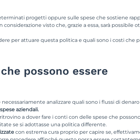
determinati progetti oppure sulle spese che sostiene rap
onsiderazione visto che, grazie a essa, sarà possibile o
e per attuare questa politica e quali sono i costi che 
i che possono essere
necessariamente analizzare quali sono i flussi di denaro
spese aziendali.
si ritrovino a dover fare i conti con delle spese che posson
ate se si adottasse una politica differente.
izzate
con estrema cura proprio per capire se, effettivame
corre procedere affinché questo possa essere costantem